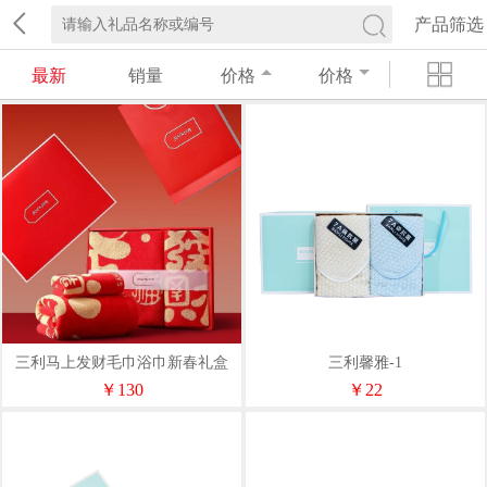
产品筛选
最新
销量
价格
价格
三利马上发财毛巾浴巾新春礼盒
三利馨雅-1
￥130
￥22