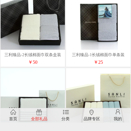
三利臻品-2长绒棉面巾双条盒装
三利臻品-1长绒棉面巾单条装
￥50
￥25
首页
全部礼品
分类
品牌专区
我的