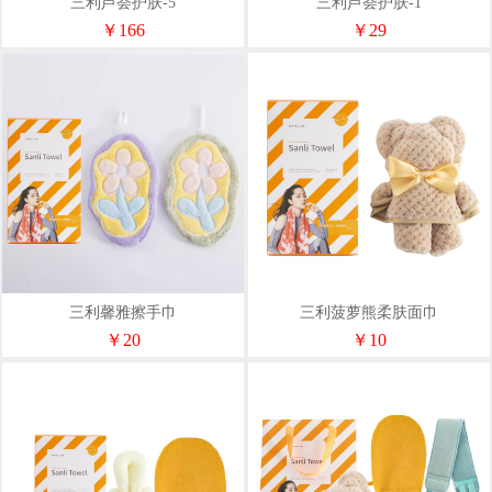
三利芦荟护肤-5
三利芦荟护肤-1
￥166
￥29
三利馨雅擦手巾
三利菠萝熊柔肤面巾
￥20
￥10