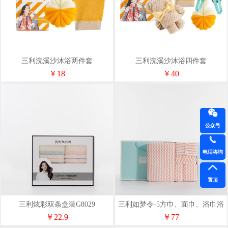
三利浣溪沙沐浴两件套
三利浣溪沙沐浴四件套
￥18
￥40
公众号
电话咨询
置顶
三利炫彩双条盒装G8029
三利如梦令-5方巾、面巾、浴巾浴
帽各一条
￥22.9
￥77