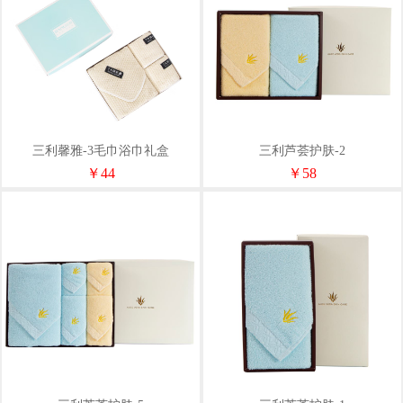
三利馨雅-3毛巾浴巾礼盒
三利芦荟护肤-2
￥44
￥58