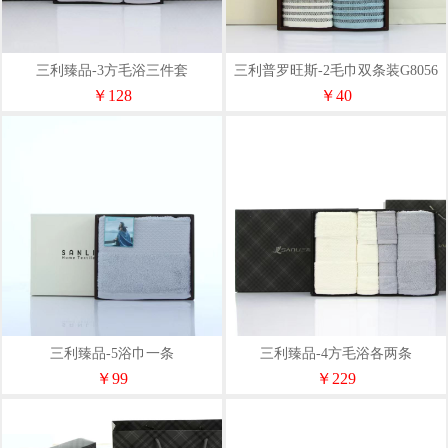
三利臻品-3方毛浴三件套
三利普罗旺斯-2毛巾双条装G8056
￥128
￥40
三利臻品-5浴巾一条
三利臻品-4方毛浴各两条
￥99
￥229