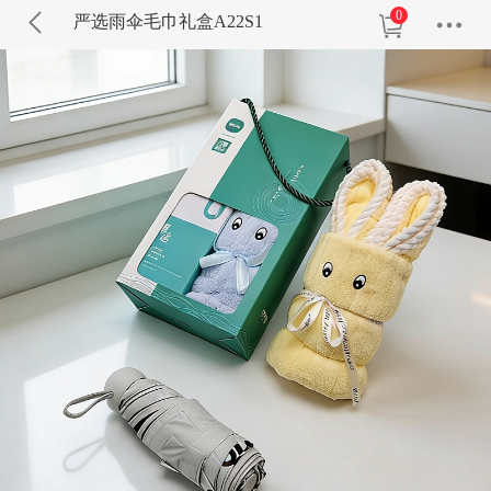
0
严选雨伞毛巾礼盒A22S1