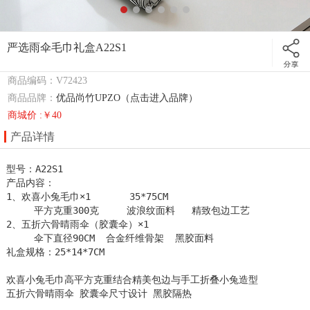
严选雨伞毛巾礼盒A22S1
商品编码：V72423
商品品牌：
优品尚竹UPZO（点击进入品牌）
商城价 :￥40
产品详情
型号：A22S1

产品内容：

1、欢喜小兔毛巾×1       35*75CM  

     平方克重300克     波浪纹面料   精致包边工艺

2、五折六骨晴雨伞（胶囊伞）×1

     伞下直径90CM  合金纤维骨架  黑胶面料

礼盒规格：25*14*7CM

欢喜小兔毛巾高平方克重结合精美包边与手工折叠小兔造型 

五折六骨晴雨伞 胶囊伞尺寸设计 黑胶隔热