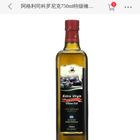
0
阿格利司科罗尼克750ml特级橄榄油