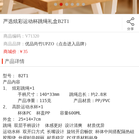
严选炫彩运动杯跳绳礼盒B2T1
商品编码：V71320
商品品牌：
优品尚竹UPZO（点击进入品牌）
商城价 :￥35
产品详情
型号： B2T1

产品内容

1、 炫彩跳绳×1

      手柄尺寸：140*33mm    跳绳总长：约2.8米

      产品净重：115克         产品材质：PP/PVC

2、 高阶运动水杯×1

      杯体PC  杯盖PP    容量600ML

外盒： 25×14×7cm   

跳绳 双层手柄设计  体感更好 设计清爽  材质优异

运动水杯 双开口方式 长嘴设计 旋转开启畅饮 杯体中间搭配隔热硅
胶围绕 外观时尚靓丽 材质稳定 PC优质材料杯身