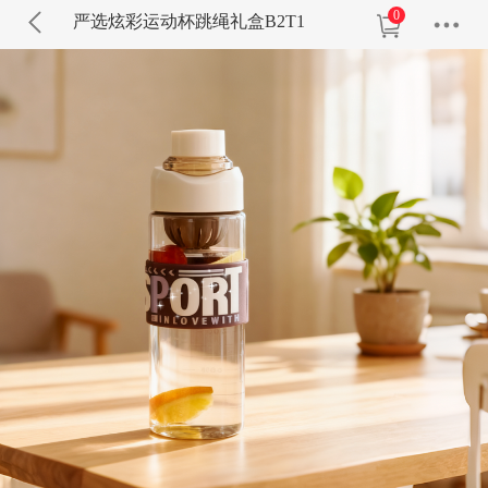
0
严选炫彩运动杯跳绳礼盒B2T1