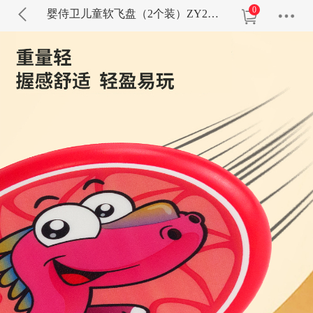
0
婴侍卫儿童软飞盘（2个装）ZY241B