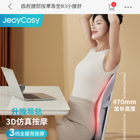
0
践程腰部按摩靠垫R3小腰舒