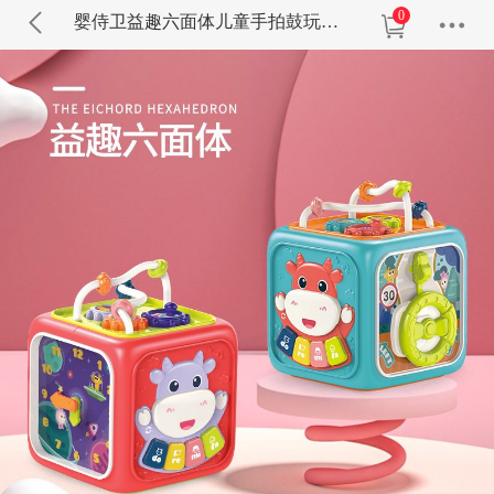
0
婴侍卫益趣六面体儿童手拍鼓玩具BY668-13