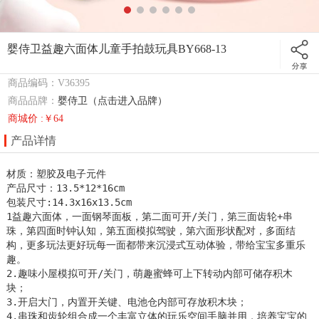
婴侍卫益趣六面体儿童手拍鼓玩具BY668-13
商品编码：V36395
商品品牌：
婴侍卫（点击进入品牌）
商城价 :￥64
产品详情
材质：塑胶及电子元件

产品尺寸：13.5*12*16cm

包装尺寸:14.3x16x13.5cm

1益趣六面体，一面钢琴面板，第二面可开/关门，第三面齿轮+串
珠，第四面时钟认知，第五面模拟驾驶，第六面形状配对，多面结
构，更多玩法更好玩每一面都带来沉浸式互动体验，带给宝宝多重乐
趣。

2.趣味小屋模拟可开/关门，萌趣蜜蜂可上下转动内部可储存积木
块；

3.开启大门，内置开关键、电池仓内部可存放积木块；

4.串珠和齿轮组合成一个丰富立体的玩乐空间手脑并用，培养宝宝的