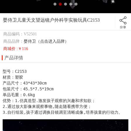
婴侍卫儿童天文望远镜户外科学实验玩具C2153
商品编码：V52501
商品品牌：
婴侍卫（点击进入品牌）
商城价 :￥116
产品详情
型号：C2153

材质：塑胶

产品尺寸：43*43*30cm 

包装尺寸：45.5*7.5*19cm

单品毛重：0.6kg

优势：1.仿真造型.激发孩子观察的兴趣和求知欲；

2.通过放大影像来观察事物,随走随看携带方便；

3.自行组装,孩子通过调换目镜调至清晰成像,培养孩童的行动力。