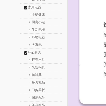
家用电器
个护健康
>
厨房小电
>
生活电器
>
环境电器
>
大家电
>
杯壶厨具
杯壶水具
>
烹饪锅具
>
咖啡具
>
餐具礼品
>
刀剪菜板
>
厨房配件
>
茶具礼品
>