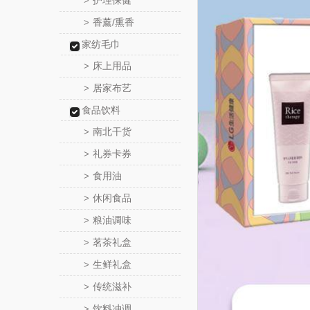
护理保健
>
香薰/熏香
>
家纺毛巾
床上用品
>
居家布艺
>
食品饮料
南北干货
>
礼券卡券
>
食用油
>
休闲食品
>
粮油调味
>
茗茶礼盒
>
生鲜礼盒
>
传统滋补
>
饮料冲调
>