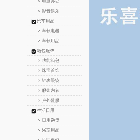
电脑办公
>
影音娱乐
>
汽车用品
车载电器
>
车载用品
>
箱包服饰
功能箱包
>
珠宝首饰
>
钟表眼镜
>
服饰内衣
>
户外鞋服
>
生活日用
日用杂货
>
浴室用品
>