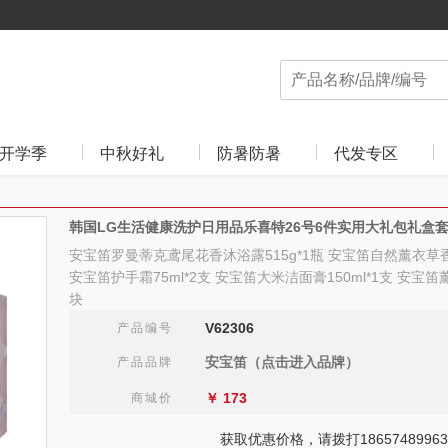
开学季
中秋好礼
防暑防暑
代发专区
韩国LG生活健康洗护日用品乐喜特26号6件实用大礼包礼盒
安宝笛罗曼蒂克鸢尾花香沐浴露515g*1瓶 安宝笛自然薰衣草香舒
安宝笛护手霜75ml*2支 安宝笛大米洁面膏150ml*1支 安宝笛
块
V62306
产品编号
安宝笛（点击进入品牌）
产品品牌
￥
173
商城价
获取优惠价格，请拨打18657489963