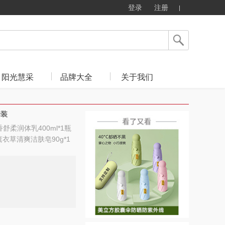
登录
注册
阳光慧采
品牌大全
关于我们
套装
柔润体乳400ml*1瓶
薰衣草清爽洁肤皂90g*1