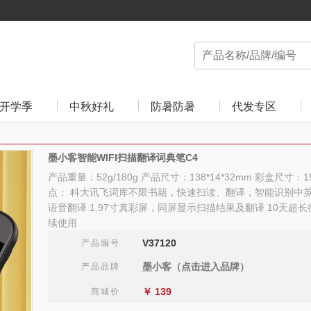
开学季
中秋好礼
防暑防暑
代发专区
墨小客智能WIFI扫描翻译词典笔C4
产品重量：52g/180g 产品尺寸：138*14*32mm 彩盒尺寸：19
点： 科大讯飞词库不限书籍，快速扫读、翻译，智能识别中英文
语音翻译 1.97寸真彩屏，同屏显示扫描结果及翻译 10天超
续使用
V37120
产品编号
墨小客（点击进入品牌）
产品品牌
￥
139
商城价