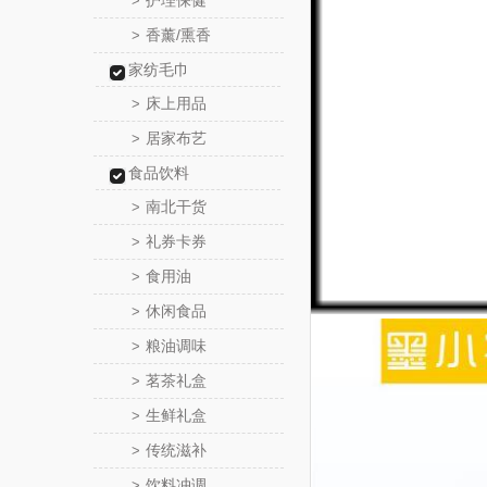
护理保健
>
香薰/熏香
>
家纺毛巾
床上用品
>
居家布艺
>
食品饮料
南北干货
>
礼券卡券
>
食用油
>
休闲食品
>
粮油调味
>
茗茶礼盒
>
生鲜礼盒
>
传统滋补
>
饮料冲调
>