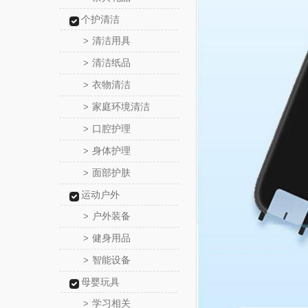
个护清洁
清洁用具
>
清洁纸品
>
衣物清洁
>
家庭环境清洁
>
口腔护理
>
身体护理
>
面部护肤
>
运动户外
户外装备
>
健身用品
>
智能设备
>
母婴玩具
学习相关
>