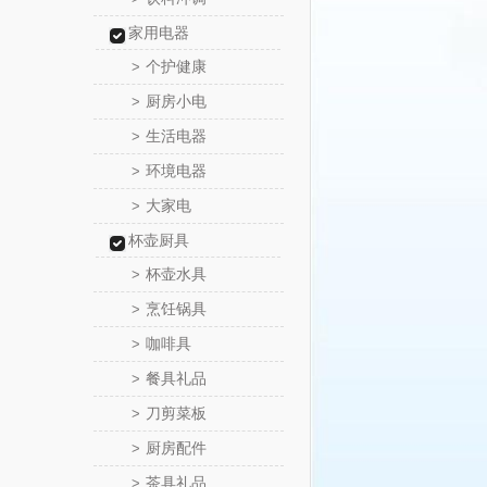
家用电器
个护健康
>
厨房小电
>
生活电器
>
环境电器
>
大家电
>
杯壶厨具
杯壶水具
>
烹饪锅具
>
咖啡具
>
餐具礼品
>
刀剪菜板
>
厨房配件
>
茶具礼品
>