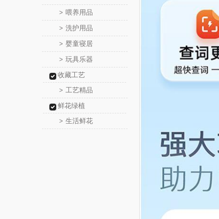
喂养用品
>
洗护用品
>
婴童寝居
>
玩具乐器
>
收藏工艺
工艺精品
>
鲜花绿植
生活鲜花
>