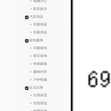
电脑办公
>
影音娱乐
>
汽车用品
车载电器
>
车载用品
>
箱包服饰
功能箱包
>
珠宝首饰
>
钟表眼镜
>
服饰内衣
>
户外鞋服
>
生活日用
日用杂货
>
浴室用品
>