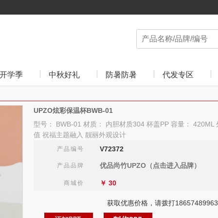
开学季
中秋好礼
防暑防暑
代发专区
UPZO炫彩保温杯BWB-01
型号： BWB-01 材质： 内胆材质304 杯盖PP 容量： 420ML 
值 祝福主题融入 靓丽外观设计
V72372
产品编号
优品尚竹UPZO（点击进入品牌）
产品品牌
￥
30
商城价
获取优惠价格，请拨打18657489963