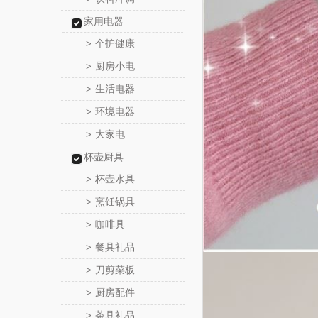
家用电器
个护健康
>
厨房小电
>
生活电器
>
环境电器
>
大家电
>
杯壶厨具
杯壶水具
>
烹饪锅具
>
咖啡具
>
餐具礼品
>
刀剪菜板
>
厨房配件
>
茶具礼品
>