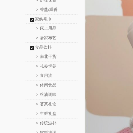
护理保健
>
香薰/熏香
>
家纺毛巾
床上用品
>
居家布艺
>
食品饮料
南北干货
>
礼券卡券
>
食用油
>
休闲食品
>
粮油调味
>
茗茶礼盒
>
生鲜礼盒
>
传统滋补
>
饮料冲调
>