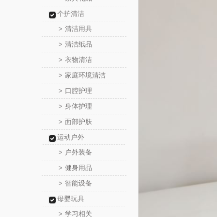
个护清洁
清洁用具
>
清洁纸品
>
衣物清洁
>
家庭环境清洁
>
口腔护理
>
身体护理
>
面部护肤
>
运动户外
户外装备
>
健身用品
>
智能设备
>
母婴玩具
学习相关
>