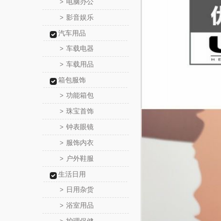
电脑办公
>
影音娱乐
>
汽车用品
车载电器
>
车载用品
>
箱包服饰
功能箱包
>
珠宝首饰
>
钟表眼镜
>
服饰内衣
>
户外鞋服
>
生活日用
日用杂货
>
浴室用品
>