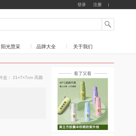
登录
注册
阳光慧采
品牌大全
关于我们
外盒： 21×7×7cm 高颜